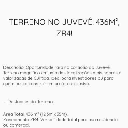
+ 6
TERRENO NO JUVEVÊ: 436M²,
ver mais fotos
ZR4!
Descrição:
Oportunidade rara no coração do Juvevê!
Terreno magnífico em uma das localizações mais nobres e
valorizadas de Curitiba, ideal para investidores ou para
quem busca construir um projeto exclusivo.
--
Destaques do Terreno:
Área Total:
436 m² (12,3m x 35m).
Zoneamento ZR4:
Versatilidade total para uso residencial
ou comercial.