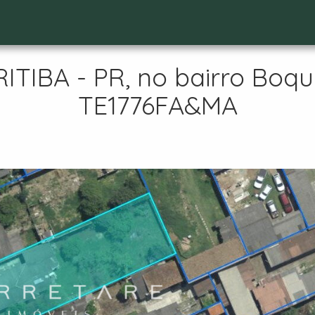
IBA - PR, no bairro Boque
TE1776FA&MA