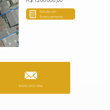
R$ 1.200.000,00
Simule um
financiamento
ENVIE UM E-MAIL