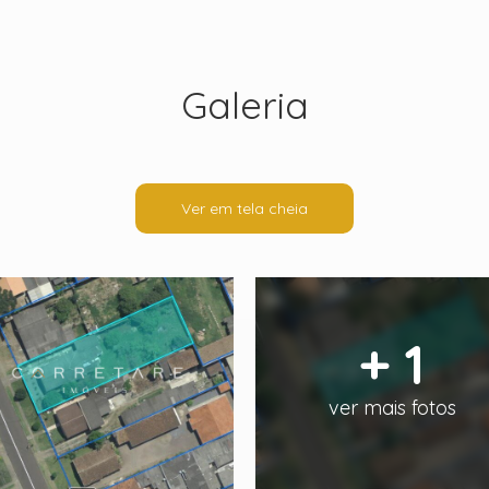
Galeria
Ver em tela cheia
+ 1
ver mais fotos