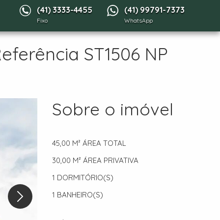
(41) 3333-4455
(41) 99791-7373
Fixo
WhatsApp
Referência ST1506 NP
Sobre o imóvel
45,00 M²
ÁREA TOTAL
30,00 M²
ÁREA PRIVATIVA
1
DORMITÓRIO(S)
1
BANHEIRO(S)