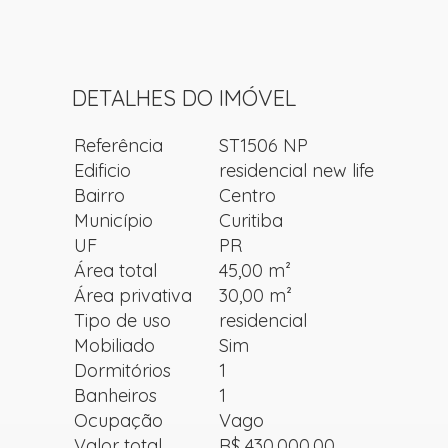
DETALHES DO IMÓVEL
Referência
ST1506 NP
Edificio
residencial new life
Bairro
Centro
Município
Curitiba
UF
PR
Área total
45,00 m²
Área privativa
30,00 m²
Tipo de uso
residencial
Mobiliado
Sim
Dormitórios
1
Banheiros
1
Ocupação
Vago
Valor total
R$ 430.000,00