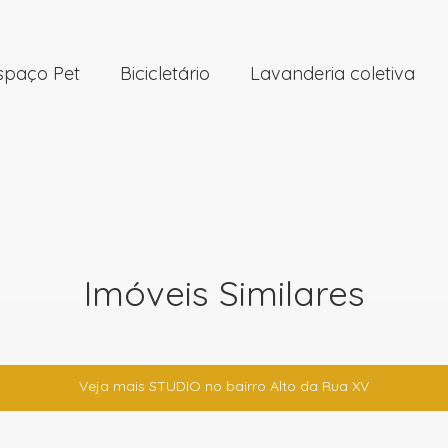
spaço Pet
Bicicletário
Lavanderia coletiva
Imóveis Similares
Veja mais STUDIO no bairro Alto da Rua XV