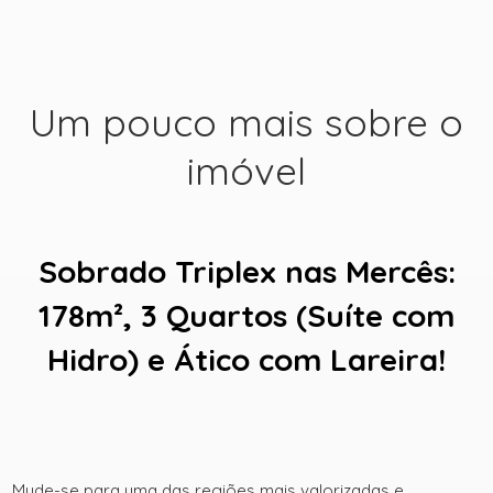
Um pouco mais sobre o
imóvel
+ 13
Sobrado Triplex nas Mercês:
178m², 3 Quartos (Suíte com
ver mais fotos
Hidro) e Ático com Lareira!
Mude-se para uma das regiões mais valorizadas e