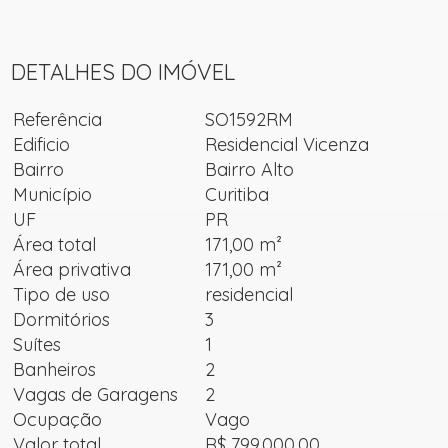
DETALHES DO IMÓVEL
Referência
SO1592RM
Edificio
Residencial Vicenza
Bairro
Bairro Alto
Município
Curitiba
UF
PR
Área total
171,00 m²
Área privativa
171,00 m²
Tipo de uso
residencial
Dormitórios
3
Suítes
1
Banheiros
2
Vagas de Garagens
2
Ocupação
Vago
Valor total
R$ 799.000,00