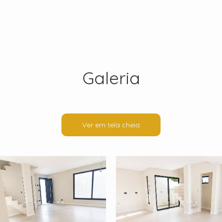
Galeria
Ver em tela cheia