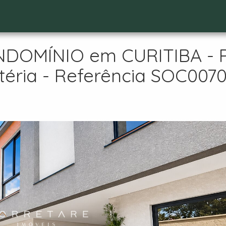
OMÍNIO em CURITIBA - PR,
téria - Referência SOC007
t