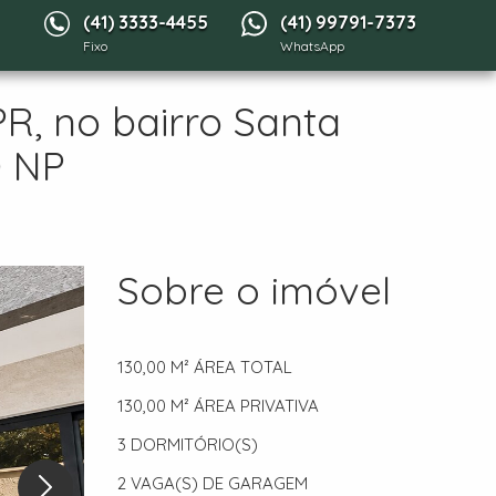
(41) 3333-4455
(41) 99791-7373
Fixo
WhatsApp
 no bairro Santa
0 NP
Sobre o imóvel
130,00 M²
ÁREA TOTAL
130,00 M²
ÁREA PRIVATIVA
3
DORMITÓRIO(S)
2
VAGA(S) DE GARAGEM