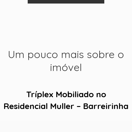
Um pouco mais sobre o
imóvel
+ 72
Tríplex Mobiliado no
Residencial Muller – Barreirinha
ver mais fotos