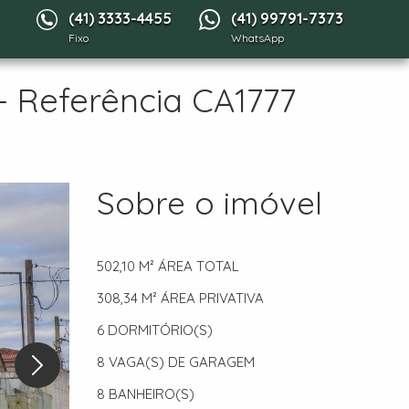
(41) 3333-4455
(41) 99791-7373
Fixo
WhatsApp
- Referência CA1777
Sobre o imóvel
502,10 M²
ÁREA TOTAL
308,34 M²
ÁREA PRIVATIVA
6
DORMITÓRIO(S)
8
VAGA(S) DE GARAGEM
8
BANHEIRO(S)