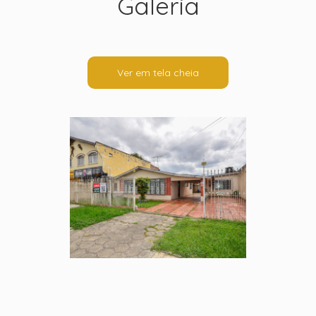
Galeria
Ver em tela cheia