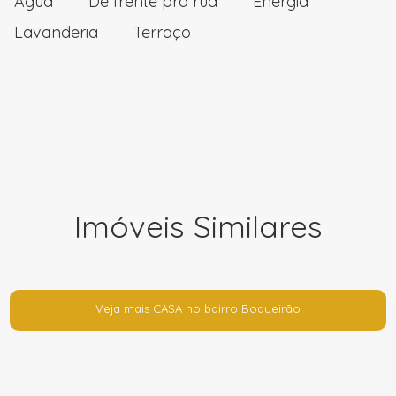
Água
De frente pra rua
Energia
Lavanderia
Terraço
Imóveis Similares
Veja mais CASA no bairro Boqueirão