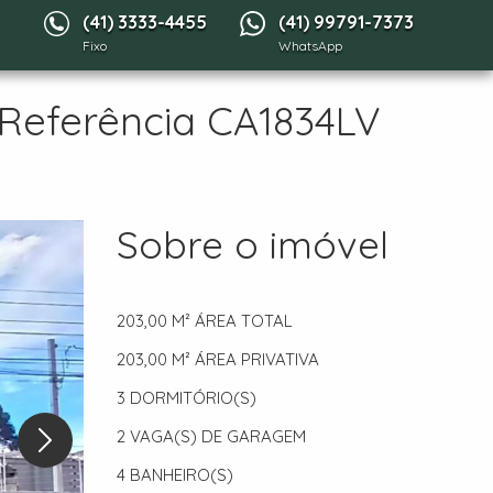
(41) 3333-4455
(41) 99791-7373
Fixo
WhatsApp
 Referência CA1834LV
Sobre o imóvel
203,00 M²
ÁREA TOTAL
203,00 M²
ÁREA PRIVATIVA
3
DORMITÓRIO(S)
2
VAGA(S) DE GARAGEM
4
BANHEIRO(S)