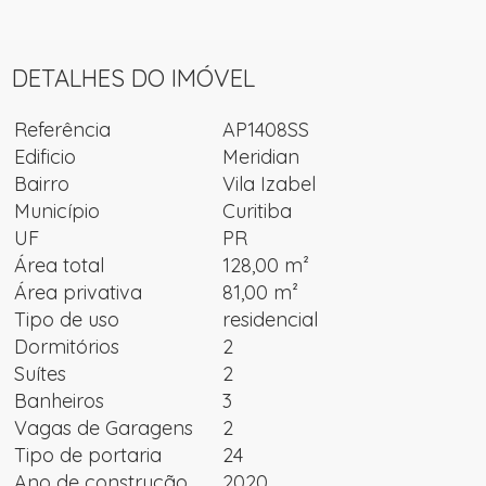
DETALHES DO IMÓVEL
Referência
AP1408SS
Edificio
Meridian
Bairro
Vila Izabel
Município
Curitiba
UF
PR
Área total
128,00 m²
Área privativa
81,00 m²
Tipo de uso
residencial
Dormitórios
2
Suítes
2
Banheiros
3
Vagas de Garagens
2
Tipo de portaria
24
Ano de construção
2020