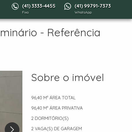
(41) 3333-4455
(41) 99791-7373
Fixo
WhatsApp
inário - Referência
Sobre o imóvel
96,40 M²
ÁREA TOTAL
96,40 M²
ÁREA PRIVATIVA
2
DORMITÓRIO(S)
2
VAGA(S) DE GARAGEM