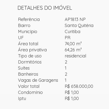
DETALHES DO IMÓVEL
Referência
AP1813 NP
Bairro
Santa Quitéria
Município
Curitiba
UF
PR
Área total
74,00 m²
Área privativa
64,26 m²
Tipo de uso
residencial
Dormitórios
2
Suítes
1
Banheiros
2
Vagas de Garagens
1
Valor total
R$ 658.000,00
Condomínio
R$ 1,00
Iptu
R$ 1,00