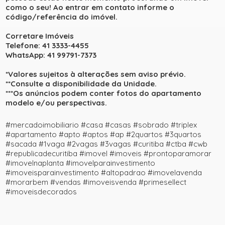
como o seu! Ao entrar em contato informe o
código/referência do imóvel.
Corretare Imóveis
Telefone: 41 3333-4455
WhatsApp: 41 99791-7373
*Valores sujeitos à alterações sem aviso prévio.
**Consulte a disponibilidade da Unidade.
***Os anúncios podem conter fotos do apartamento
modelo e/ou perspectivas.
#mercadoimobiliario #casa #casas #sobrado #triplex
#apartamento #apto #aptos #ap #2quartos #3quartos
#sacada #1vaga #2vagas #3vagas #curitiba #ctba #cwb
#republicadecuritiba #imovel #imoveis #prontoparamorar
#imovelnaplanta #imovelparainvestimento
#imoveisparainvestimento #altopadrao #imovelavenda
#morarbem #vendas #imoveisvenda #primesellect
#imoveisdecorados