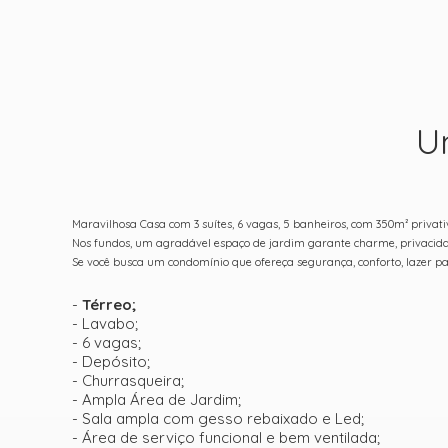
U
Maravilhosa Casa com 3 suítes, 6 vagas, 5 banheiros, com 350m² priva
Nos fundos, um agradável espaço de jardim garante charme, privacida
Se você busca um condomínio que ofereça segurança, conforto, lazer para
-
Térreo;
- Lavabo;
- 6 vagas;
- Depósito;
- Churrasqueira;
- Ampla Área de Jardim;
- Sala ampla com gesso rebaixado e Led;
- Área de serviço funcional e bem ventilada;