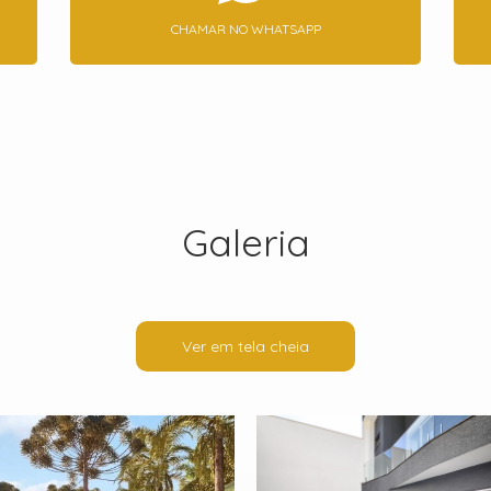
CHAMAR NO WHATSAPP
Galeria
Ver em tela cheia