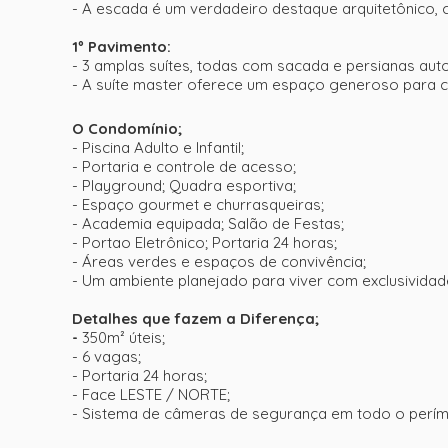
- A escada é um verdadeiro destaque arquitetônico,
1º Pavimento:
- 3 amplas suítes, todas com sacada e persianas aut
- A suíte master oferece um espaço generoso para c
O Condomínio;
- Piscina Adulto e Infantil;
- Portaria e controle de acesso;
- Playground; Quadra esportiva;
- Espaço gourmet e churrasqueiras;
- Academia equipada; Salão de Festas;
- Portao Eletrônico;
Portaria 24 horas;
- Áreas verdes e espaços de convivência;
- Um ambiente planejado para viver com exclusividad
Detalhes que fazem a Diferença;
-
350m² úteis;
- 6 vagas;
- Portaria 24 horas;
- Face LESTE / NORTE;
- Sistema de câmeras de segurança em todo o perím