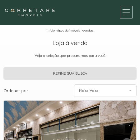
início
>
tipos de imóveis
>
vendas
Loja à venda
Veja a seleção que preparamos para você
REFINE SUA BUSCA
Ordenar por
Maior Valor