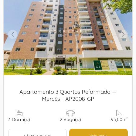
Apartamento 3 Quartos Reformado —
Mercês - AP2008-GP
3
Dorm(s)
2
Vaga(s)
93,00m²
Veja mais
R$ 1.590.000,00