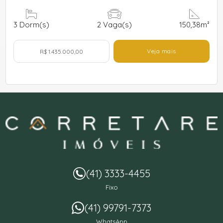
3
Dorm(s)
2
Vaga(s)
150,38m²
Veja mais
R$ 1.435.000,00
(41) 3333-4455
Fixo
(41) 99791-7373
WhatsApp