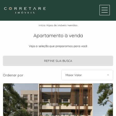
início
>
tipos de imóveis
>
vendas
Apartamento à venda
Veja a seleção que preparamos para você
REFINE SUA BUSCA
Ordenar por
Maior Valor